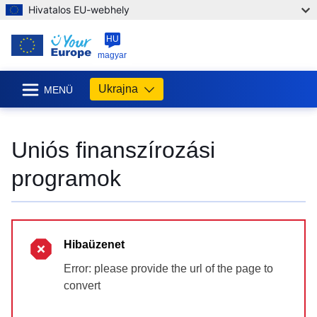
Hivatalos EU-webhely
HU
magyar
Ukrajna
MENÜ
Uniós finanszírozási
programok
Hibaüzenet
Error: please provide the url of the page to
convert