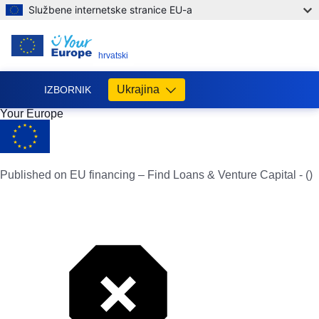
Službene internetske stranice EU-a
HR
hrvatski
Ukrajina
IZBORNIK
Your Europe
Допомога
ЄС
Україні
Published on EU financing – Find Loans & Venture Capital - ()
Інформація
для
людей
з
України,
що
шукають
порятунку
від
війни