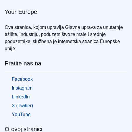
bježe
od
Your Europe
rata
u
Ova stranica, kojom upravlja Glavna uprava za unutarnje
Ukrajini
tržište, industriju, poduzetništvo te male i srednje
poduzetnike, službena je internetska stranica Europske
Kako
možete
unije
pomoći
Pratite nas na
Informacije
za
poduzeća
Facebook
Instagram
LinkedIn
X (Twitter)
YouTube
O ovoj stranici