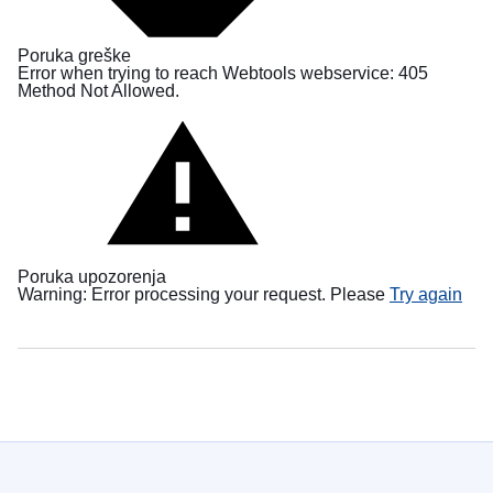
в
Україні
Poruka greške
Error when trying to reach Webtools webservice: 405
Як
Method Not Allowed.
Ви
можете
допомогти
Iнформація
для
бізнесу
Poruka upozorenja
Pomoć
Warning: Error processing your request. Please
Try again
EU-
a
Ukrajini
Informacije
za
osobe
koje