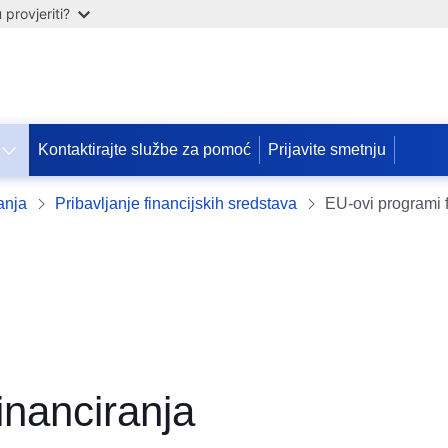
provjeriti?
Kontaktirajte službe za pomoć
Prijavite smetnju
anja
Pribavljanje financijskih sredstava
EU-ovi programi 
inanciranja