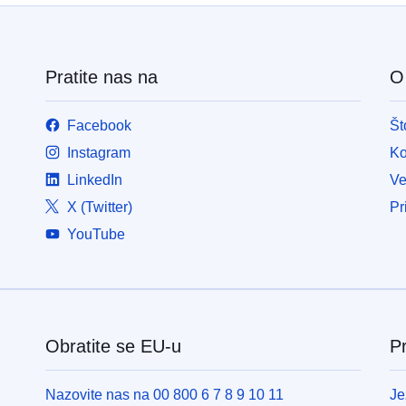
Pratite nas na
O 
Facebook
Št
Instagram
Ko
LinkedIn
Ve
X (Twitter)
Pr
YouTube
Obratite se EU-u
Pr
Nazovite nas na 00 800 6 7 8 9 10 11
Je