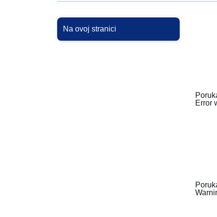
Na ovoj stranici
Poruk
Error 
Poruk
Warnin