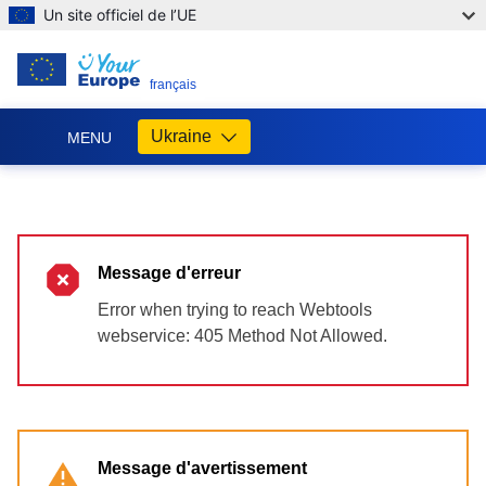
Un site officiel de l’UE
FR
français
Ukraine
MENU
Допомога
ЄС
Україні
Message d'erreur
Інформація
для
Error when trying to reach Webtools
людей
webservice: 405 Method Not Allowed.
з
України,
що
шукають
порятунку
від
Message d'avertissement
війни