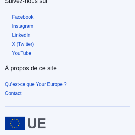
aux
Suivez-nous sur
personnes
fuyant
Facebook
la
guerre
Instagram
en
LinkedIn
Ukraine
X (Twitter)
Comment
YouTube
aider
À propos de ce site
Informations
pour
les
Qu’est-ce que Your Europe ?
entreprises
Contact