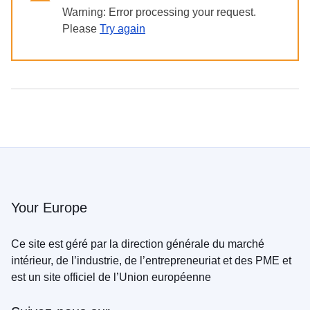
в
Warning: Error processing your request.
Україні
Please
Try again
Як
Ви
можете
допомогти
Iнформація
для
бізнесу
L’aide
de
Your Europe
l’UE
à
Ce site est géré par la direction générale du marché
l’Ukraine
intérieur, de l’industrie, de l’entrepreneuriat et des PME et
est un site officiel de l’Union européenne
Informations
destinées