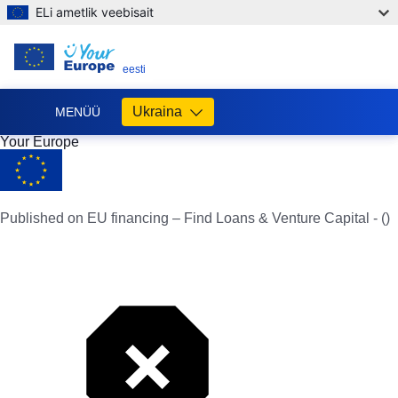
ELi ametlik veebisait
ET
eesti
Ukraina
MENÜÜ
Your Europe
Допомога
ЄС
Україні
Published on EU financing – Find Loans & Venture Capital - ()
Інформація
для
людей
з
України,
що
шукають
порятунку
від
війни