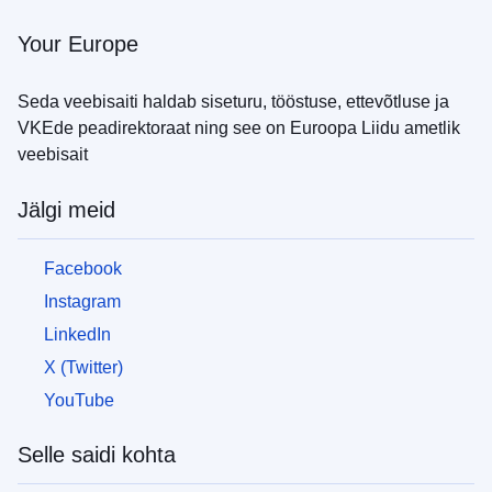
saate
Your Europe
aidata?
Teave
Seda veebisaiti haldab siseturu, tööstuse, ettevõtluse ja
ettevõtjatele
VKEde peadirektoraat ning see on Euroopa Liidu ametlik
veebisait
Jälgi meid
Facebook
Instagram
LinkedIn
X (Twitter)
YouTube
Selle saidi kohta