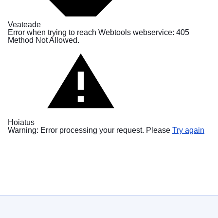
в
Україні
Veateade
Error when trying to reach Webtools webservice: 405
Як
Method Not Allowed.
Ви
можете
допомогти
Iнформація
для
бізнесу
Hoiatus
ELi
Warning: Error processing your request. Please
Try again
abi
Ukrainale
Teave
Ukraina
sõjapõgenikele
Kuidas