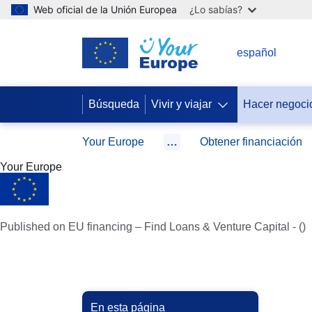
Web oficial de la Unión Europea
¿Lo sabías?
ES
español
Búsqueda
Vivir y viajar
Hacer negoci
Your Europe
…
Obtener financiación
Your Europe
Published on EU financing – Find Loans & Venture Capital - ()
En esta página