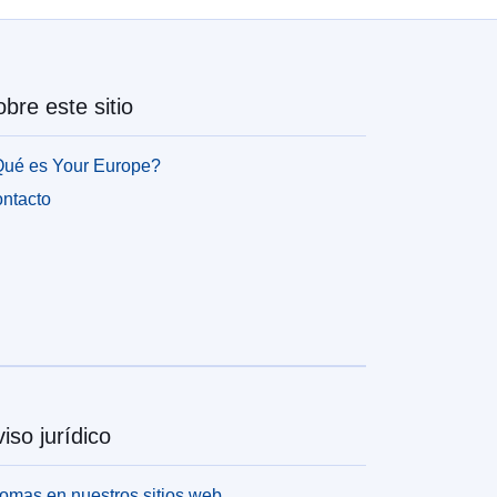
bre este sitio
ué es Your Europe?
ntacto
iso jurídico
iomas en nuestros sitios web