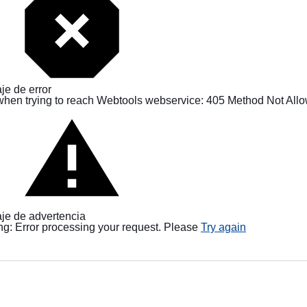
війни
в
Україні
Як
Ви
e de error
можете
when trying to reach Webtools webservice: 405 Method Not All
допомогти
Iнформація
для
бізнесу
Ayuda
de
je de advertencia
g: Error processing your request. Please
Try again
la
UE
a
Ucrania