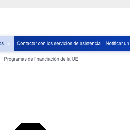
os
Contactar con los servicios de asistencia
Notificar un
Допомога
Programas de financiación de la UE
ЄС
Україні
Інформація
для
людей
з
України,
що
шукають
порятунку
від