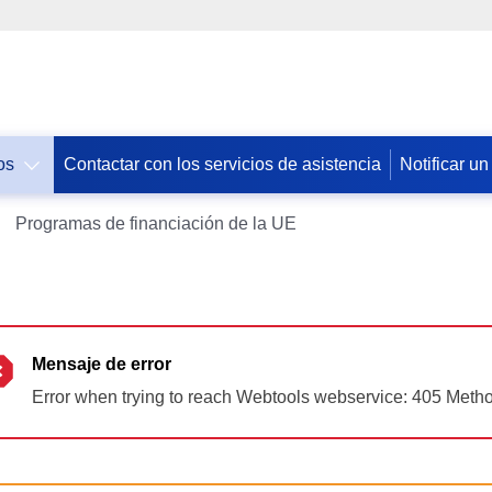
os
Contactar con los servicios de asistencia
Notificar un
Допомога
Programas de financiación de la UE
ЄС
Україні
Інформація
для
людей
Mensaje de error
з
Error when trying to reach Webtools webservice: 405 Meth
України,
що
шукають
порятунку
від