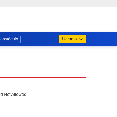
 obstáculo
Ucrania
od Not Allowed.