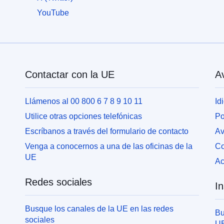
Información
YouTube
para
las
personas
que
huyen
de
Contactar con la UE
Av
la
guerra
en
Llámenos al 00 800 6 7 8 9 10 11
Id
Ucrania
Utilice otras opciones telefónicas
Po
Cómo
Escríbanos a través del formulario de contacto
Av
se
Venga a conocernos a una de las oficinas de la
Co
puede
ayudar
UE
Ac
Información
Redes sociales
In
para
las
Busque los canales de la UE en las redes
empresas
Bu
sociales
U