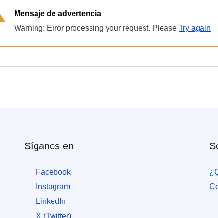
війни
Mensaje de advertencia
в
Україні
Warning: Error processing your request. Please
Try again
Як
Ви
можете
допомогти
Iнформація
для
бізнесу
Ayuda
Síganos en
So
de
la
Facebook
¿Q
UE
Instagram
Co
a
Ucrania
LinkedIn
X (Twitter)