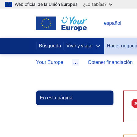
Web oficial de la Unión Europea
¿Lo sabías?
ES
español
Búsqueda
Vivir y viajar
Hacer negoci
Your Europe
…
Obtener financiación
En esta página