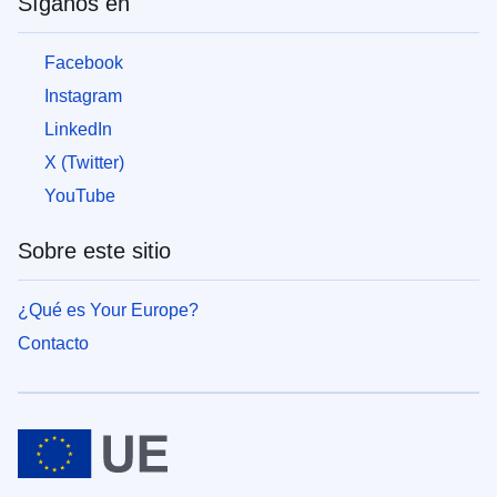
Síganos en
para
las
personas
Facebook
que
huyen
Instagram
de
LinkedIn
la
guerra
X (Twitter)
en
YouTube
Ucrania
Sobre este sitio
Cómo
se
puede
¿Qué es Your Europe?
ayudar
Contacto
Información
para
las
empresas