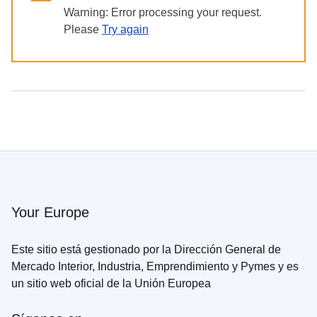
в
Warning: Error processing your request.
Україні
Please
Try again
Як
Ви
можете
допомогти
Iнформація
для
бізнесу
Ayuda
de
Your Europe
la
UE
Este sitio está gestionado por la Dirección General de
a
Mercado Interior, Industria, Emprendimiento y Pymes y es
Ucrania
un sitio web oficial de la Unión Europea
Información