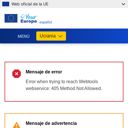
Web oficial de la UE
ES
español
Ucrania
MENÚ
Допомога
ЄС
Україні
Mensaje de error
Інформація
для
Error when trying to reach Webtools
людей
webservice: 405 Method Not Allowed.
з
України,
що
шукають
порятунку
від
Mensaje de advertencia
війни