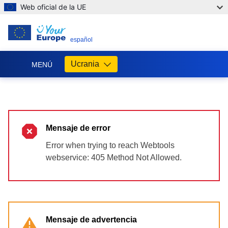
Web oficial de la UE
ES
español
Ucrania
MENÚ
Допомога
ЄС
Україні
Mensaje de error
Інформація
для
Error when trying to reach Webtools
людей
webservice: 405 Method Not Allowed.
з
України,
що
шукають
порятунку
від
Mensaje de advertencia
війни