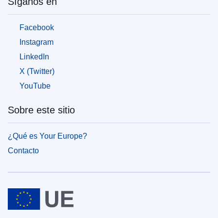
Síganos en
para
las
personas
Facebook
que
huyen
Instagram
de
LinkedIn
la
guerra
X (Twitter)
en
YouTube
Ucrania
Sobre este sitio
Cómo
se
puede
¿Qué es Your Europe?
ayudar
Contacto
Información
para
las
empresas