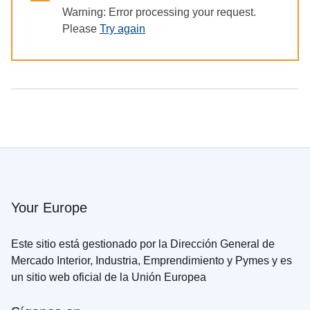
в
Warning: Error processing your request.
Україні
Please
Try again
Як
Ви
можете
допомогти
Iнформація
для
бізнесу
Ayuda
de
Your Europe
la
UE
Este sitio está gestionado por la Dirección General de
a
Mercado Interior, Industria, Emprendimiento y Pymes y es
Ucrania
un sitio web oficial de la Unión Europea
Información