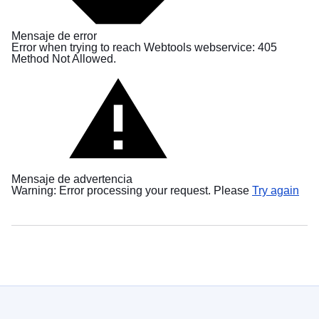
в
Україні
Mensaje de error
Error when trying to reach Webtools webservice: 405
Як
Method Not Allowed.
Ви
можете
допомогти
Iнформація
для
бізнесу
Mensaje de advertencia
Ayuda
Warning: Error processing your request. Please
Try again
de
la
UE
a
Ucrania
Información