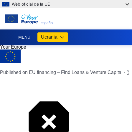
Web oficial de la UE
ES
español
Ucrania
MENÚ
Your Europe
Допомога
ЄС
Україні
Published on EU financing – Find Loans & Venture Capital - ()
Інформація
для
людей
з
України,
що
шукають
порятунку
від
війни