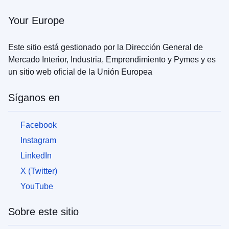
para
las
Your Europe
personas
que
huyen
Este sitio está gestionado por la Dirección General de
de
Mercado Interior, Industria, Emprendimiento y Pymes y es
la
un sitio web oficial de la Unión Europea
guerra
en
Ucrania
Síganos en
Cómo
Facebook
se
puede
Instagram
ayudar
LinkedIn
Información
X (Twitter)
para
YouTube
las
empresas
Sobre este sitio