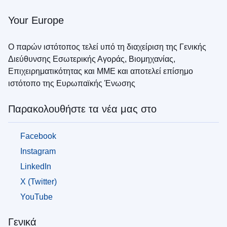
Πληροφορίες
για
Your Europe
τα
άτομα
που
Ο παρών ιστότοπος τελεί υπό τη διαχείριση της Γενικής
προσπαθούν
Διεύθυνσης Εσωτερικής Αγοράς, Βιομηχανίας,
να
Επιχειρηματικότητας και ΜΜΕ και αποτελεί επίσημο
ξεφύγουν
ιστότοπο της Ευρωπαϊκής Ένωσης
από
τον
πόλεμο
Παρακολουθήστε τα νέα μας στο
στην
Ουκρανία
Facebook
Πώς
Instagram
μπορείτε
LinkedIn
να
βοηθήσετε
X (Twitter)
YouTube
πληροφορίες
για
Γενικά
επιχειρήσεις