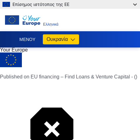
Επίσημος ιστότοπος της ΕΕ
EL
Ελληνικά
Ουκρανία
ΜΕΝΟΎ
Your Europe
Допомога
ЄС
Україні
Published on EU financing – Find Loans & Venture Capital - ()
Інформація
для
людей
з
України,
що
шукають
порятунку
від
війни