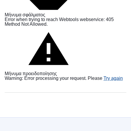
в
Україні
Μήνυμα σφάλματος
Error when trying to reach Webtools webservice: 405
Як
Method Not Allowed.
Ви
можете
допомогти
Iнформація
для
бізнесу
Μήνυμα προειδοποίησης
Παροχή
Warning: Error processing your request. Please
Try again
βοήθειας
από
την
ΕΕ
στην
Ουκρανία