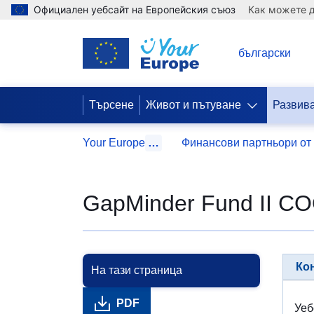
Официален уебсайт на Европейския съюз
Как можете д
BG
български
Търсене
Живот и пътуване
Развива
Your Europe
…
Финансови партньори от 
GapMinder Fund II C
Ко
На тази страница
PDF
Уеб