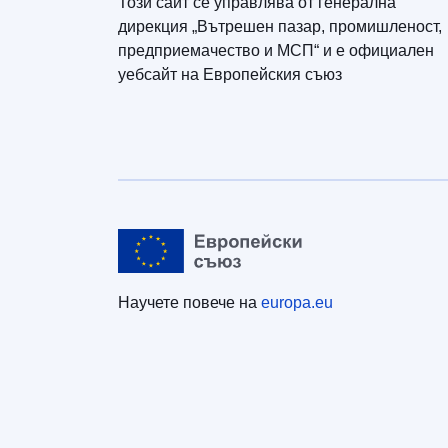
Този сайт се управлява от генерална
дирекция „Вътрешен пазар, промишленост,
предприемачество и МСП“ и е официален
уебсайт на Европейския съюз
Научете повече на
europa.eu