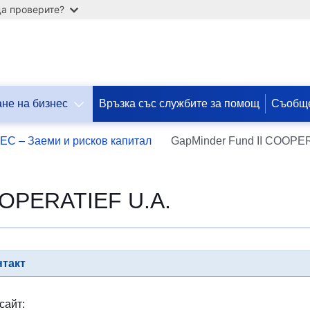
а проверите?
не на бизнес
Връзка със службите за помощ
Съобще
Допомога
ЕС – Заеми и рисков капитал
GapMinder Fund II COOPE
ЄС
Україні
OOPERATIEF U.A.
Інформація
для
людей
з
України,
нтакт
що
шукають
порятунку
сайт:
від