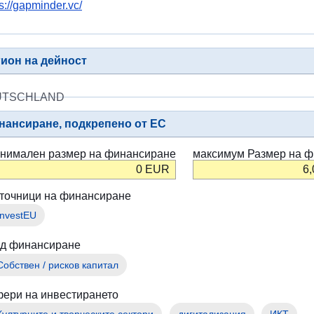
s://gapminder.vc/
війни
в
Україні
гион на дейност
Як
Ви
UTSCHLAND
можете
допомогти
нансиране, подкрепено от ЕС
Iнформація
нимален размер на финансиране
максимум Размер на ф
для
0
EUR
6
бізнесу
точници на финансиране
Помощ
InvestEU
от
ЕС
д финансиране
за
Собствен / рисков капитал
Украйна
ери на инвестирането
Информация
Културните и творческите сектори
дигитализация
ИКТ