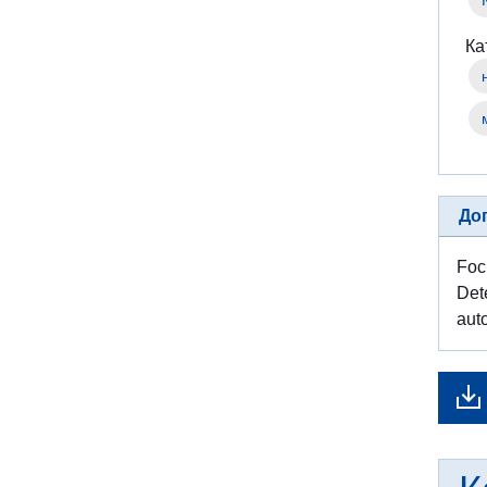
Ка
До
Foc
Dete
aut