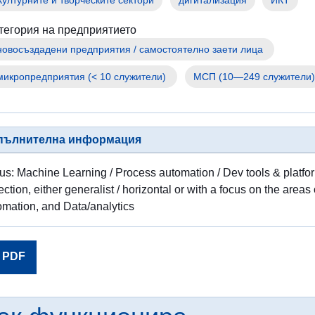
за
хората,
тегория на предприятието
бягащи
от
войната
в
МСП (10—249 служители)
Украйна
Как
можете
пълнителна информация
да
помогнете
us: Machine Learning / Process automation / Dev tools & platfor
ction, either generalist / horizontal or with a focus on the areas
информация
omation, and Data/analytics
за
предприятията
PDF