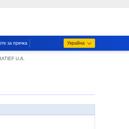
те за пречка
Украйна
RATIEF U.A.