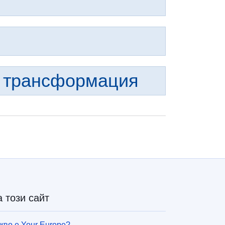
 трансформация
а този сайт
кво е Your Europe?