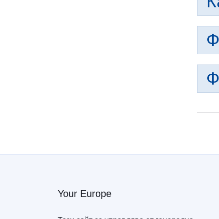
К
Ф
Ф
Your Europe