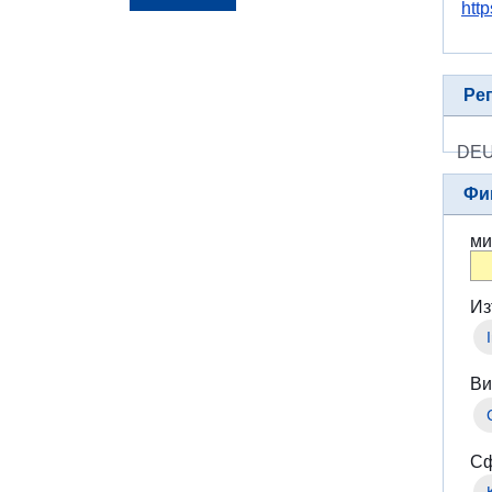
http
Ре
DE
Фи
ми
Из
Ви
Сф