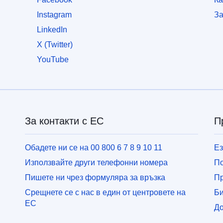
Instagram
За
LinkedIn
X (Twitter)
YouTube
За контакти с ЕС
П
Обадете ни се на 00 800 6 7 8 9 10 11
Ез
Използвайте други телефонни номера
По
Пишете ни чрез формуляра за връзка
П
Срещнете се с нас в един от центровете на
Би
ЕС
До